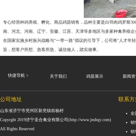
专心经营种鸡养殖、孵化、商品鸡苗销售，品种主要是白羽肉鸡罗斯30
南、河北、河南、辽宁、安徽、江苏、天津等多地区与多家种禽养殖企
在国家实施乡村振兴战略与“一带一路”倡议的引导下，公司将“人才年
旨，想客户所想、急客所急、诚信做人，踏实做事。
快捷导航 >
关于我们
鸡苗展示
新闻资
公司地址
联系方
山东省济宁市兖州区新兖镇前杨村
全
Copyrght 2019
济宁圣合禽业有限公司
(http://www.jnshqy.com)
销
All Rights Reserved
销