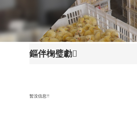
鏂伴椈璧勮
暂没信息!!